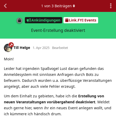
1
von
3
Beiträgen
Ankündigungen
Link.FYI Events
Event-Erstellung deaktiviert
Till Helge
1. Apr 2025
Bearbeitet
Moin!
Leider hat irgendein Spaßvogel Lust daran gefunden das
Anmeldesystem mit sinnlosen Anfragen durch Bots zu
befeuern. Dadurch wurden u.a. überflüssige Veranstaltungen
angelegt, aber auch viele Fehler erzeugt.
Um dem Einhalt zu gebieten, habe ich die
Erstellung von
neuen Veranstaltungen vorübergehend deaktiviert
. Meldet
euch gerne hier, wenn ihr ein neues Event anlegen wollt, und
ich kümmere ich händisch drum.