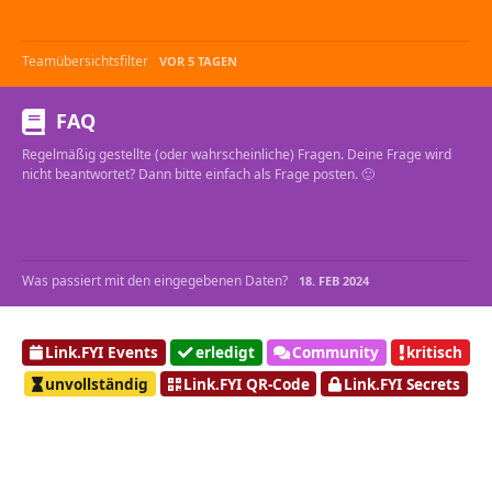
Teamübersichtsfilter
VOR 5 TAGEN
FAQ
Regelmäßig gestellte (oder wahrscheinliche) Fragen. Deine Frage wird
nicht beantwortet? Dann bitte einfach als Frage posten. 🙂
Was passiert mit den eingegebenen Daten?
18. FEB 2024
Link.FYI Events
erledigt
Community
kritisch
unvollständig
Link.FYI QR-Code
Link.FYI Secrets