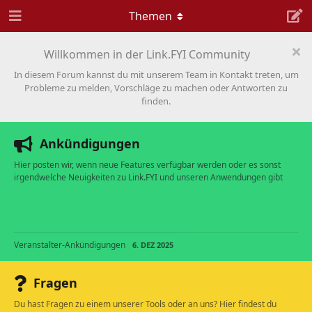
Themen
Willkommen in der Link.FYI Community
In diesem Forum kannst du mit unserem Team in Kontakt treten, um
Probleme zu melden, Vorschläge zu machen oder Antworten zu
finden.
Ankündigungen
Hier posten wir, wenn neue Features verfügbar werden oder es sonst
irgendwelche Neuigkeiten zu Link.FYI und unseren Anwendungen gibt
Veranstalter-Ankündigungen
6. DEZ 2025
Fragen
Du hast Fragen zu einem unserer Tools oder an uns? Hier findest du